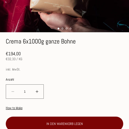
Crema 6x1000g ganze Bohne
Normaler
€194,00
Preis
STÜCKPREIS
PRO
€32,33
/
KG
inkl. MwSt.
Anzahl
Verringere
Erhöhe
die
die
Menge
Menge
How to Make
für
für
Crema
Crema
IN DEN WARENKORB LEGEN
6x1000g
6x1000g