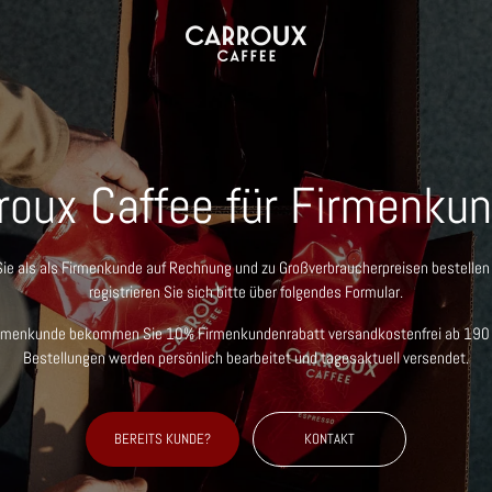
roux Caffee für Firmenku
ie als als Firmenkunde auf Rechnung und zu Großverbraucherpreisen bestellen 
registrieren Sie sich bitte über folgendes Formular.
irmenkunde bekommen Sie 10% Firmenkundenrabatt versandkostenfrei ab 190 €
Bestellungen werden persönlich bearbeitet und tagesaktuell versendet.
BEREITS KUNDE?
KONTAKT