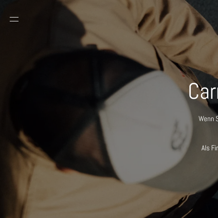
DIREKT ZUM INHALT
Car
Wenn S
Als F